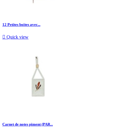
12 Petites boites avec...

Quick view
Carnet de notes piment (PAR...