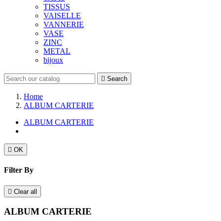
TISSUS
VAISELLE
VANNERIE
VASE
ZINC
METAL
bijoux

Search
Home
ALBUM CARTERIE
ALBUM CARTERIE

OK
Filter By

Clear all
ALBUM CARTERIE