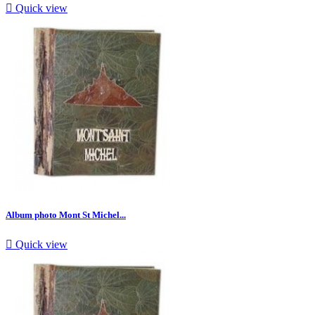

Quick view
Album photo Mont St Michel...

Quick view